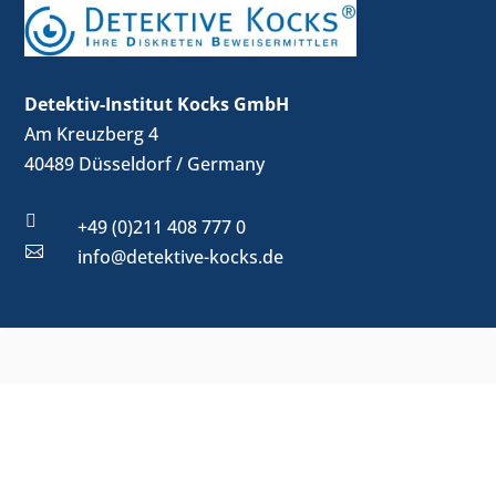
Detektiv-Institut Kocks GmbH
Am Kreuzberg 4
40489 Düsseldorf / Germany

+49 (0)211 408 777 0

info@detektive-kocks.de
Sie sehen gerade einen Platzhalterinhalt von
Google Maps
.
Um auf den eigentlichen Inhalt zuzugreifen, klicken Sie auf