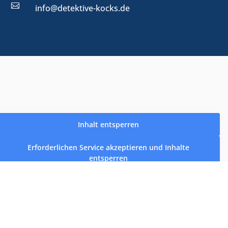

info@detektive-kocks.de
Inhalt entsperren
Erforderlichen Service akzeptieren und Inhalte
entsperren