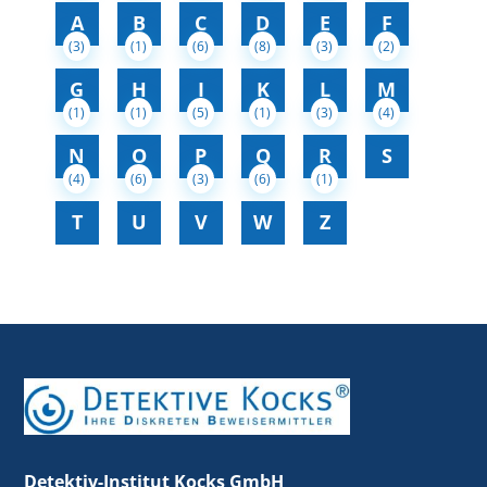
A
B
C
D
E
F
(3)
(1)
(6)
(8)
(3)
(2)
G
H
I
K
L
M
(1)
(1)
(5)
(1)
(3)
(4)
N
O
P
Q
R
S
(4)
(6)
(3)
(6)
(1)
T
U
V
W
Z
Detektiv-Institut Kocks GmbH