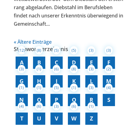
rang abgelaufen. Diebstahl im Berufsleben
findet nach unserer Erkenntnis überwiegend in
Gemeinschaft...
« Ältere Einträge
Stichwortverzeichnis
(12)
(8)
(5)
(5)
(3)
(3)
A
B
C
D
E
F
(3)
(1)
(6)
(8)
(3)
(2)
G
H
I
K
L
M
(1)
(1)
(5)
(1)
(3)
(4)
N
O
P
Q
R
S
(4)
(6)
(3)
(6)
(1)
T
U
V
W
Z