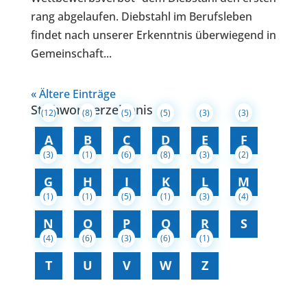
rang abgelaufen. Diebstahl im Berufsleben
findet nach unserer Erkenntnis überwiegend in
Gemeinschaft...
« Ältere Einträge
Stichwortverzeichnis
(12)
(8)
(5)
(5)
(3)
(3)
A
B
C
D
E
F
(3)
(1)
(6)
(8)
(3)
(2)
G
H
I
K
L
M
(1)
(1)
(5)
(1)
(3)
(4)
N
O
P
Q
R
S
(4)
(6)
(3)
(6)
(1)
T
U
V
W
Z