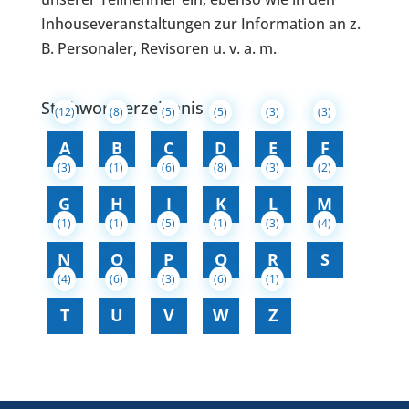
Inhouseveranstaltungen zur Information an z.
B. Personaler, Revisoren u. v. a. m.
Stichwortverzeichnis
(12)
(8)
(5)
(5)
(3)
(3)
A
B
C
D
E
F
(3)
(1)
(6)
(8)
(3)
(2)
G
H
I
K
L
M
(1)
(1)
(5)
(1)
(3)
(4)
N
O
P
Q
R
S
(4)
(6)
(3)
(6)
(1)
T
U
V
W
Z