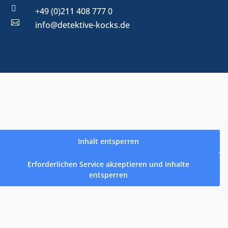

+49 (0)211 408 777 0

info@detektive-kocks.de
Inhalt entsperren
Erforderlichen Service akzeptieren und Inhalte
entsperren