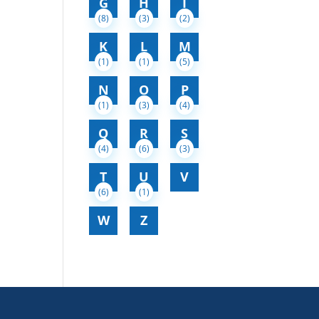
G
H
I
(8)
(3)
(2)
K
L
M
(1)
(1)
(5)
N
O
P
(1)
(3)
(4)
Q
R
S
(4)
(6)
(3)
T
U
V
(6)
(1)
W
Z