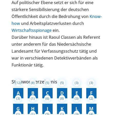
Auf politischer Ebene setzt er sich für eine
stärkere Sensibilisierung der deutschen
Öffentlichkeit durch die Bedrohung von
Know-
how
und Arbeitsplatzverlusten durch
Wirtschaftsspionage
ein.
Darüber hinaus ist Raoul Classen als Referent
unter anderem für das Niedersächsische
Landesamt für Verfassungsschutz tätig und
war in verschiedenen Detektivverbänden als
Funktionär tätig.
Stichwortverzeichnis
(12)
(8)
(5)
(5)
(3)
(3)
A
B
C
D
E
F
(3)
(1)
(6)
(8)
(3)
(2)
G
H
I
K
L
M
(1)
(1)
(5)
(1)
(3)
(4)