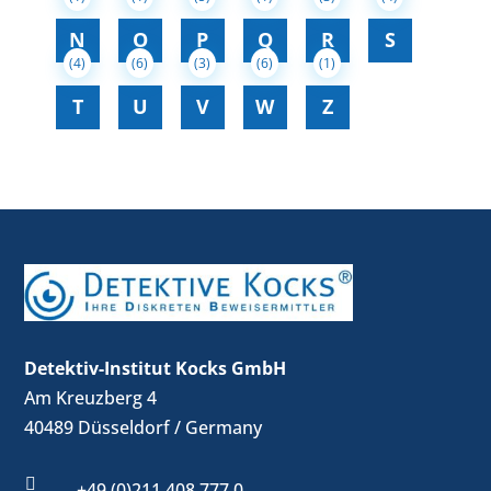
N
O
P
Q
R
S
(4)
(6)
(3)
(6)
(1)
T
U
V
W
Z
Detektiv-Institut Kocks GmbH
Am Kreuzberg 4
40489 Düsseldorf / Germany

+49 (0)211 408 777 0