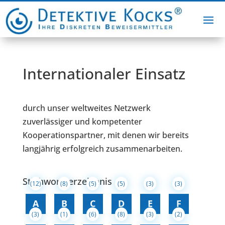
Internationaler Einsatz
durch unser weltweites Netzwerk
zuverlässiger und kompetenter
Kooperationspartner, mit denen wir bereits
langjährig erfolgreich zusammenarbeiten.
Stichwortverzeichnis
(12)
(8)
(5)
(5)
(3)
(3)
A
B
C
D
E
F
(3)
(1)
(6)
(8)
(3)
(2)