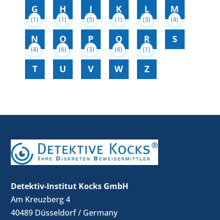
G
H
I
K
L
M
(1)
(1)
(5)
(1)
(3)
(4)
N
O
P
Q
R
S
(4)
(6)
(3)
(6)
(1)
T
U
V
W
Z
Detektiv-Institut Kocks GmbH
Am Kreuzberg 4
40489 Düsseldorf / Germany